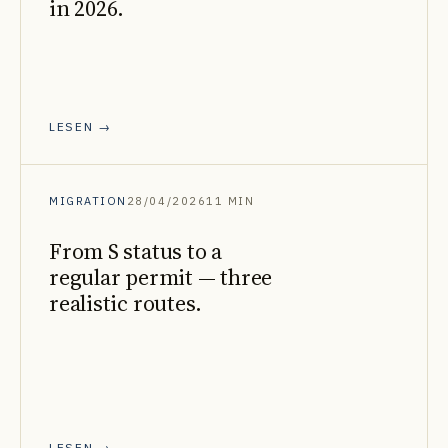
in 2026.
LESEN →
MIGRATION
28/04/2026
11 MIN
From S status to a
regular permit — three
realistic routes.
LESEN →