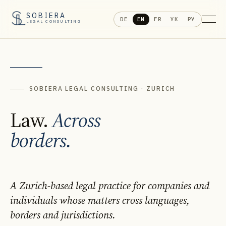
SOBIERA
DE
EN
FR
УК
РУ
LEGAL CONSULTING
SOBIERA LEGAL CONSULTING · ZURICH
Law.
Across
borders.
A Zurich-based legal practice for companies and
individuals whose matters cross languages,
borders and jurisdictions.