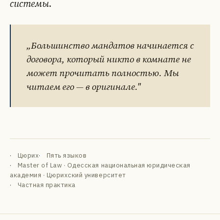
системы.
„Большинство мандатов начинается с
договора, который никто в комнате не
может прочитать полностью. Мы
читаем его — в оригинале."
DE
EN
FR
УК
РУ
Цюрих
Пять языков
Master of Law · Одесская национальная юридическая
академия · Цюрихский университет
Частная практика