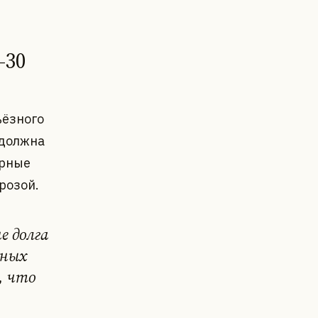
–30
ьёзного
 должна
ерные
розой.
е долга
мных
, что