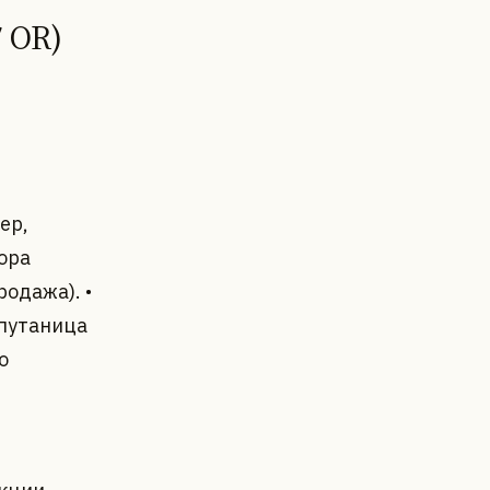
7 OR)
ер,
ора
одажа). •
 путаница
о