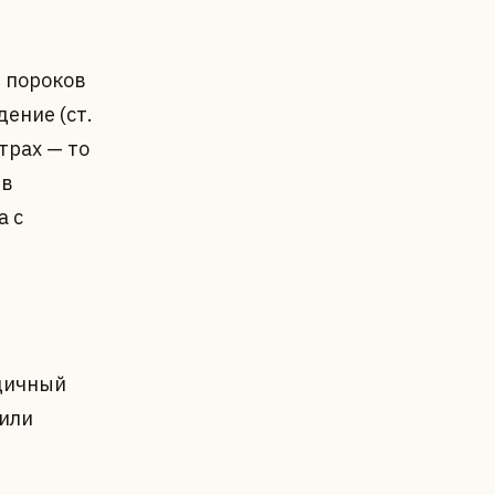
 пороков
ение (ст.
трах — то
 в
а с
одичный
 или