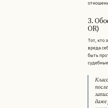
отношени
3. Обо
OR)
Тот, кто
вреда себ
быть про
судебные
Класс
посл
запис
даже