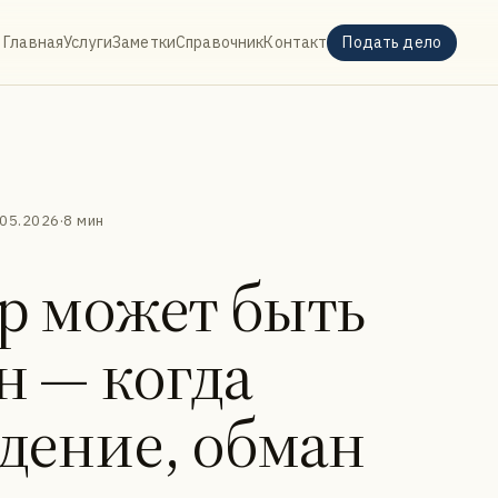
Главная
Услуги
Заметки
Справочник
Контакт
Подать дело
.05.2026
·
8 мин
р может быть
н — когда
дение, обман