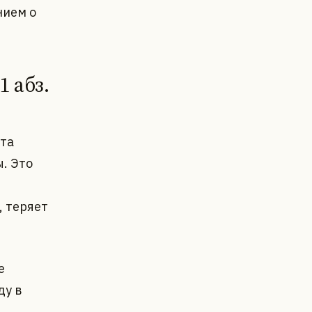
анием о
1 абз.
нта
. Это
, теряет
е
ду в