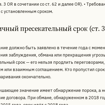
бз. 3 OR в сочетании со ст. 62 и далее OR). • Требов
 с установленным сроком.
ичный пресекательный срок (ст. 3
ние должно быть заявлено в течение года с моме
ния заблуждения, обмана или прекращения угрозы
ельный срок — его нельзя продлить переговорами,
м или взаимным соглашением. Кто пропустил срок
паривания окончательно.
ешающее значение имеет обнаружение порока, а н
ие договора. При обмане, обнаруженном в 2018 го
2015 года, срок идёт с 2018 года.