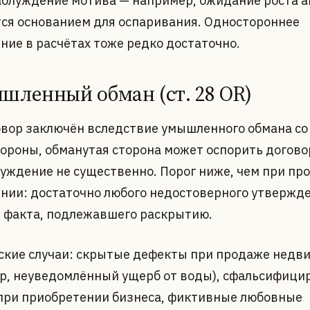
аблуждение мотива — например, ожидание роста 
тся основанием для оспаривания. Одностороннее
ние в расчётах тоже редко достаточно.
ышленный обман (ст. 28 OR)
овор заключён вследствие умышленного обмана со
тороны, обманутая сторона может оспорить догово
луждение не существенно. Порог ниже, чем при пр
нии: достаточно любого недостоверного утвержд
 факта, подлежавшего раскрытию.
ские случаи: скрытые дефекты при продаже недв
р, неуведомлённый ущерб от воды), сфальсифиц
при приобретении бизнеса, фиктивные любовные