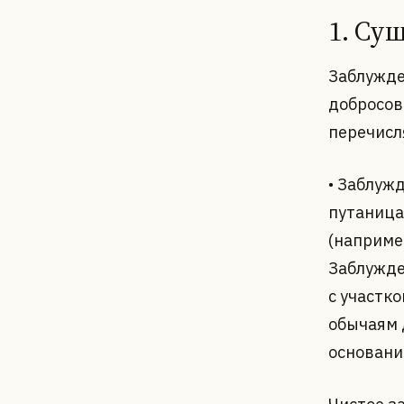
1. Су
Заблужде
добросов
перечисл
• Заблуж
путаница
(например
Заблужде
с участко
обычаям 
основани