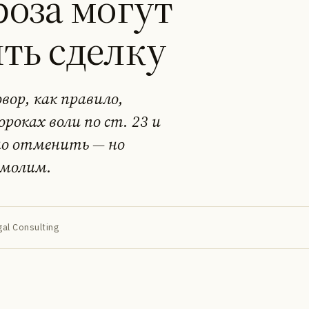
роза могут
ть сделку
вор, как правило,
роках воли по ст. 23 и
но отменить — но
умолим.
al Consulting