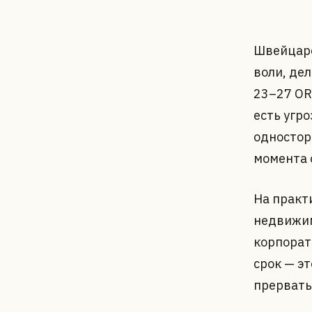
Швейцарс
воли, де
23–27 OR
есть угро
одностор
момента о
На практ
недвижим
корпорат
срок — э
прервать