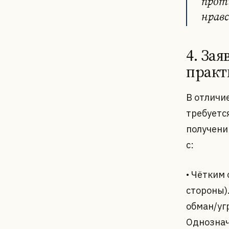
прот
нрав
4. За
практ
В отличи
требуетс
получени
с:
• Чётким
стороны)
обман/угр
Однознач