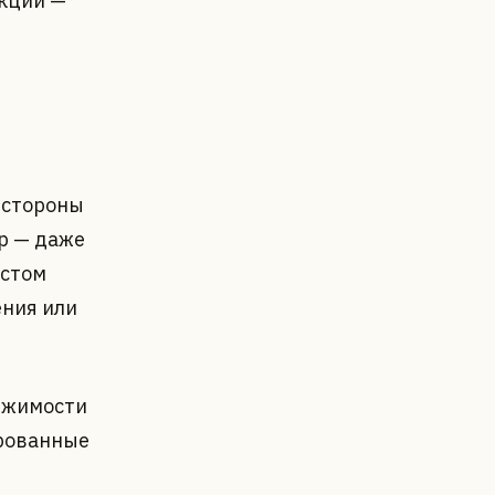
акции —
 стороны
р — даже
остом
ения или
ижимости
ированные