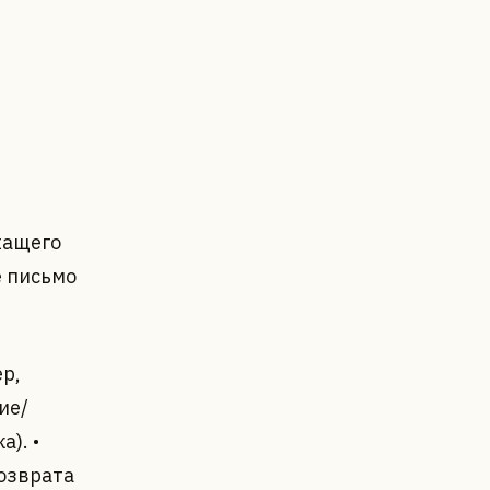
жащего
е письмо
р,
ие/
). •
озврата