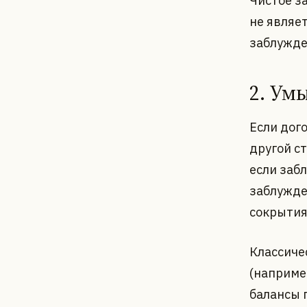
Чистое з
не являе
заблужде
2. Ум
Если дог
другой с
если заб
заблужде
сокрытия
Классиче
(наприме
балансы 