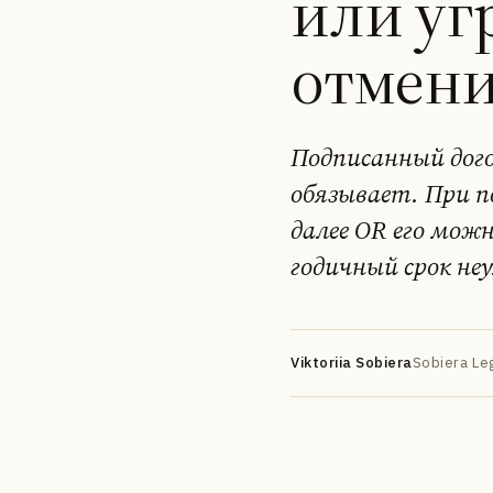
или уг
отмени
Подписанный дого
обязывает. При по
DE
EN
FR
УК
РУ
далее OR его мож
годичный срок не
Viktoriia Sobiera
Sobiera Leg