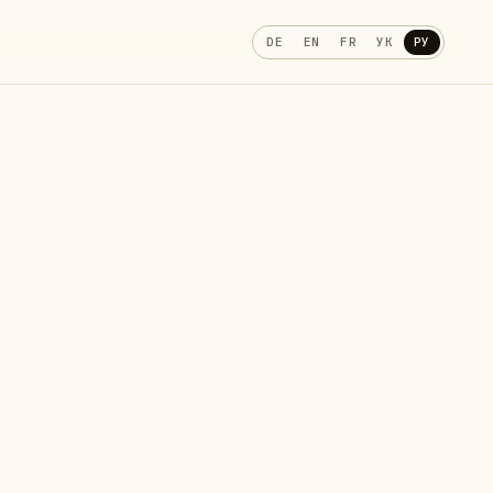
DE
EN
FR
УК
РУ