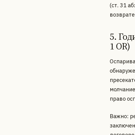
(ст. 31 а
возврате
5. Год
1 OR)
Оспарива
обнаруже
пресекат
молчание
право ос
Важно: р
заключен
договоре 