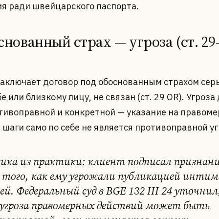
я ради швейцарского паспорта.
снованный страх — угроза (ст. 29
 заключает договор под обоснованным страхом сер
е или близкому лицу, не связан (ст. 29 OR). Угроза
тивоправной и конкретной — указание на правом
 шаги само по себе не является противоправной уг
ика из практики: клиент подписал признани
е того, как ему угрожали публикацией инти
ей. Федеральный суд в BGE 132 III 24 уточнил
 угроза правомерных действий может быть