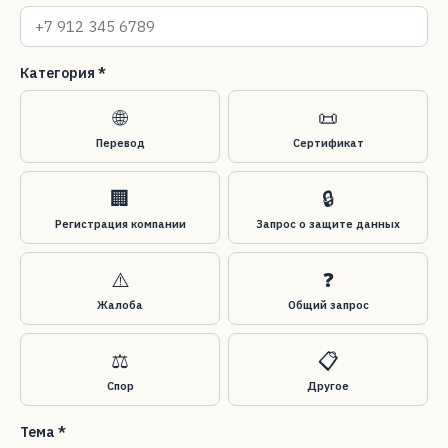
Категория *
🌐
📜
Перевод
Сертификат
🏢
🔒
Регистрация компании
Запрос о защите данных
⚠️
❓
Жалоба
Общий запрос
⚖️
📋
Спор
Другое
Тема *