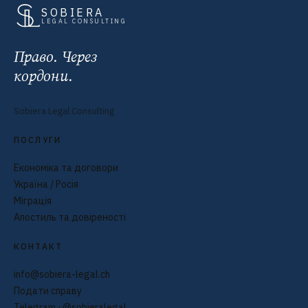
SOBIERA
LEGAL CONSULTING
Право. Через
кордони.
Sobiera Legal Consulting
ПОСЛУГИ
Економіка та договори
Україна / Росія
Міграція
Апостиль та довіреності
КОНТАКТ
info@sobiera-legal.ch
Подати справу
Telegram · @sobieralegal