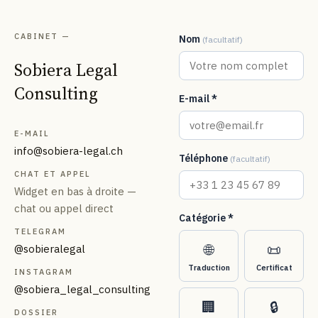
CABINET —
Nom
(facultatif)
Sobiera Legal
Consulting
E-mail *
DE
EN
FR
УК
РУ
E-MAIL
info@sobiera-legal.ch
Téléphone
(facultatif)
CHAT ET APPEL
Widget en bas à droite —
chat ou appel direct
Catégorie *
TELEGRAM
🌐
📜
@sobieralegal
Traduction
Certificat
INSTAGRAM
@sobiera_legal_consulting
🏢
🔒
DOSSIER