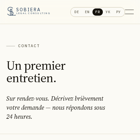
SOBIERA
DE
EN
FR
УК
РУ
LEGAL CONSULTING
CONTACT
Un premier
entretien.
Sur rendez-vous. Décrivez brièvement
votre demande — nous répondons sous
24 heures.