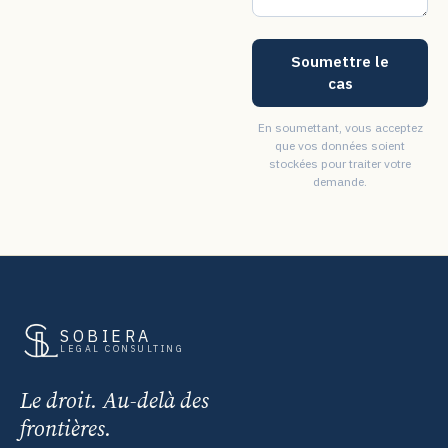
Soumettre le
cas
En soumettant, vous acceptez
que vos données soient
stockées pour traiter votre
demande.
SOBIERA
LEGAL CONSULTING
Le droit. Au-delà des
frontières.