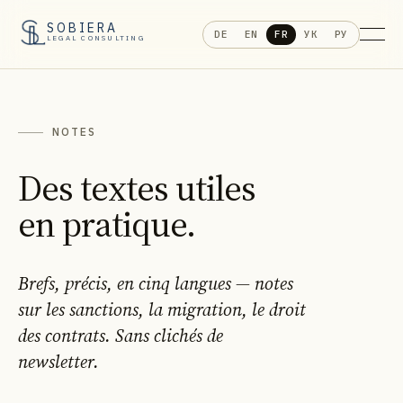
SOBIERA
DE
EN
FR
УК
РУ
LEGAL CONSULTING
NOTES
Des textes utiles
en pratique.
Brefs, précis, en cinq langues — notes
sur les sanctions, la migration, le droit
des contrats. Sans clichés de
newsletter.