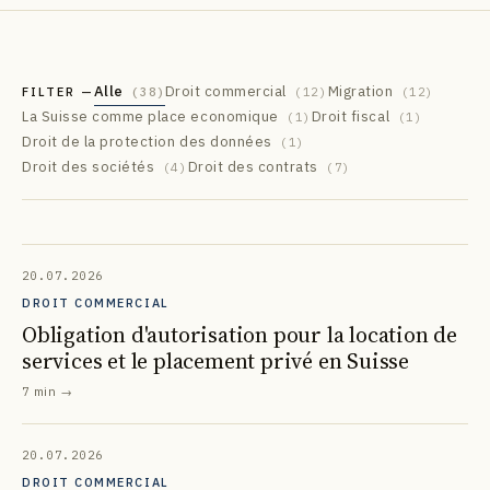
Alle
Droit commercial
Migration
FILTER —
(
38
)
(
12
)
(
12
)
La Suisse comme place economique
Droit fiscal
(
1
)
(
1
)
Droit de la protection des données
(
1
)
Droit des sociétés
Droit des contrats
(
4
)
(
7
)
DE
EN
FR
УК
РУ
20.07.2026
DROIT COMMERCIAL
Obligation d'autorisation pour la location de
services et le placement privé en Suisse
7 min
→
20.07.2026
DROIT COMMERCIAL