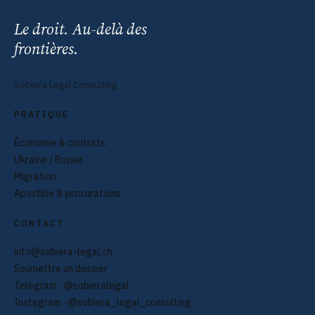
Le droit. Au-delà des
frontières.
Sobiera Legal Consulting
PRATIQUE
Économie & contrats
Ukraine / Russie
Migration
Apostille & procurations
CONTACT
info@sobiera-legal.ch
Soumettre un dossier
Telegram · @sobieralegal
Instagram · @sobiera_legal_consulting