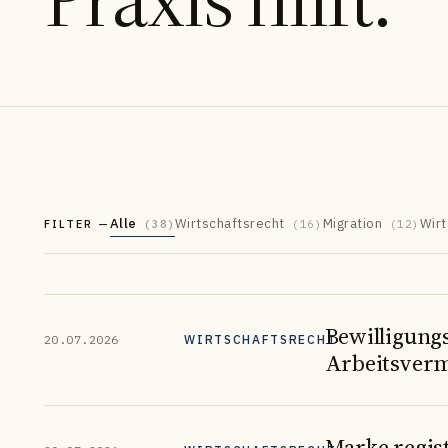
DE
EN
FR
УК
РУ
Alle
Wirtschaftsrecht
Migration
Wirt
FILTER —
(
38
)
(
16
)
(
12
)
Bewilligungs
20.07.2026
WIRTSCHAFTSRECHT
Arbeitsverm
Marke regis