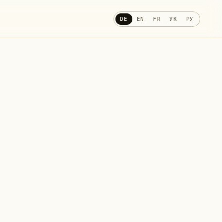
DE
EN
FR
УК
РУ