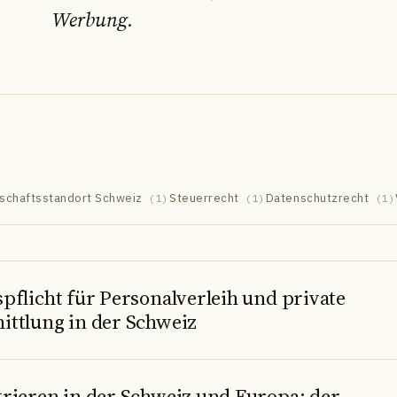
Werbung.
schaftsstandort Schweiz
Steuerrecht
Datenschutzrecht
(
1
)
(
1
)
(
1
)
pflicht für Personalverleih und private
ittlung in der Schweiz
trieren in der Schweiz und Europa: der