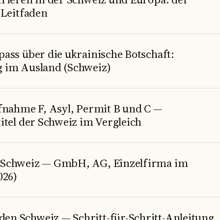
 Leitfaden
ass über die ukrainische Botschaft:
 im Ausland (Schweiz)
ufnahme F, Asyl, Permit B und C —
itel der Schweiz im Vergleich
 Schweiz — GmbH, AG, Einzelfirma im
026)
n Schweiz — Schritt-für-Schritt-Anleitung