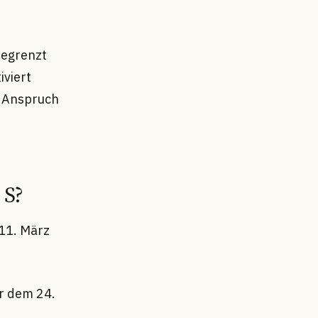
begrenzt
iviert
n Anspruch
 S?
11. März
or dem 24.