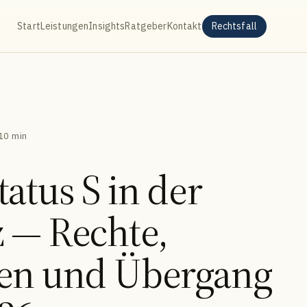
Start
Leistungen
Insights
Ratgeber
Kontakt
Rechtsfall
10 min
atus S in der
 — Rechte,
ren und Übergang