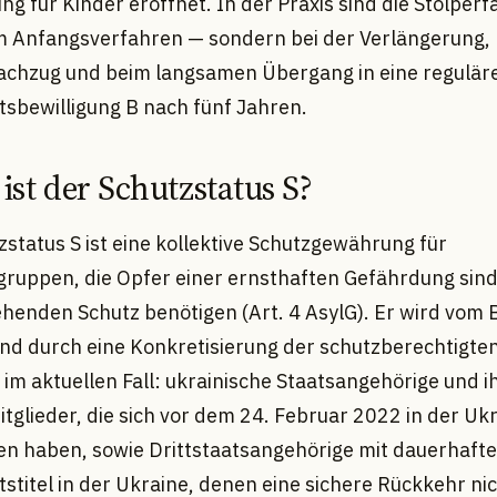
ng für Kinder eröffnet. In der Praxis sind die Stolperf
m Anfangsverfahren — sondern bei der Verlängerung,
achzug und beim langsamen Übergang in eine regulär
tsbewilligung B nach fünf Jahren.
 ist der Schutzstatus S?
status S ist eine kollektive Schutzgewährung für
ruppen, die Opfer einer ernsthaften Gefährdung sin
henden Schutz benötigen (Art. 4 AsylG). Er wird vom
 und durch eine Konkretisierung der schutzberechtigt
im aktuellen Fall: ukrainische Staatsangehörige und i
tglieder, die sich vor dem 24. Februar 2022 in der Uk
en haben, sowie Drittstaatsangehörige mit dauerhaft
stitel in der Ukraine, denen eine sichere Rückkehr ni