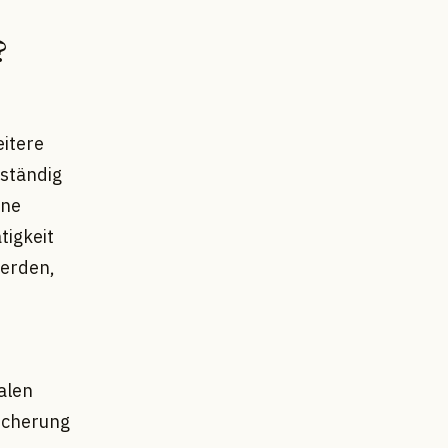
?
itere
bständig
ine
tigkeit
werden,
alen
icherung