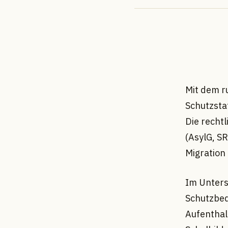
Mit dem r
Schutzstat
Die recht
(AsylG, S
Migration 
Im Unters
Schutzbed
Aufenthal