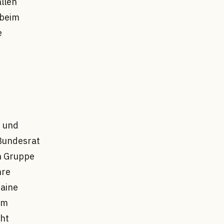
allen
 beim
e
d und
 Bundesrat
en Gruppe
hre
raine
em
cht