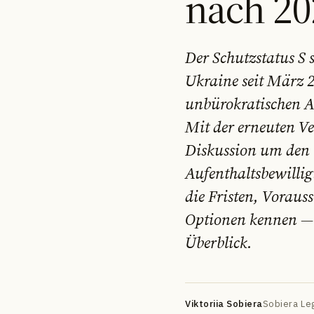
nach 20
Der Schutzstatus S s
Ukraine seit März 
unbürokratischen A
Mit der erneuten V
DE
EN
FR
УК
РУ
Diskussion um den 
Aufenthaltsbewillig
die Fristen, Voraus
Optionen kennen — e
Überblick.
Viktoriia Sobiera
Sobiera Leg