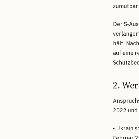
zumutbar 
Der S-Aus
verlänger
hält. Nac
auf eine r
Schutzbedü
2. Wer
Anspruchs
2022 und 
• Ukraini
Februar 2