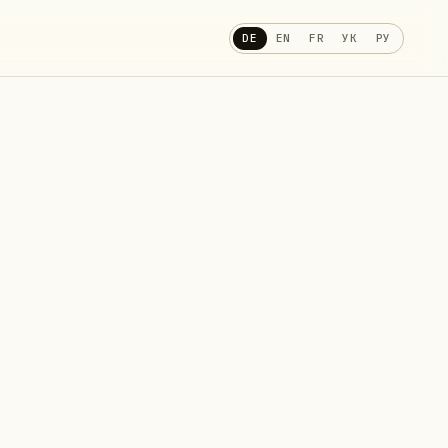
DE
EN
FR
УК
РУ