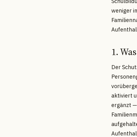
Schulbildu
weniger i
Familienn
Aufenthal
1. Was
Der Schutz
Personeng
vorüberge
aktiviert
ergänzt — 
Familienmi
aufgehalt
Aufenthalt