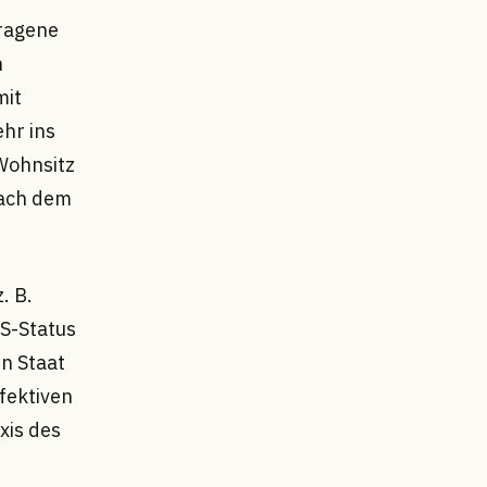
tragene
n
mit
ehr ins
 Wohnsitz
nach dem
. B.
 S-Status
en Staat
fektiven
xis des