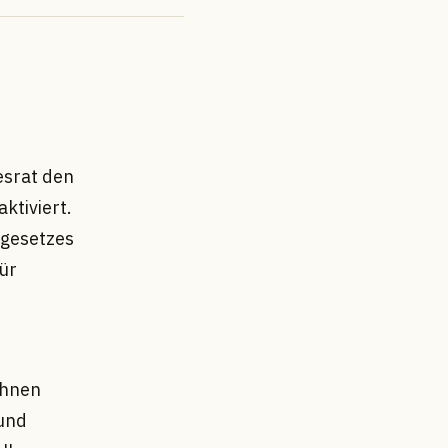
esrat den
ktiviert.
lgesetzes
für
ihnen
 und