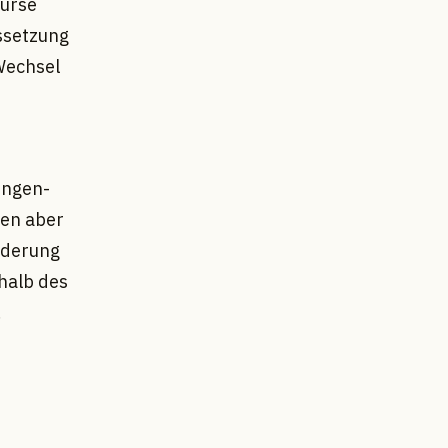
kurse
ssetzung
 Wechsel
engen-
fen aber
nderung
rhalb des
.