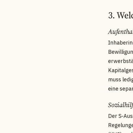
3. Wel
Aufenthal
Inhaberin
Bewilligu
erwerbstä
Kapitalge
muss ledi
eine separ
Sozialhi
Der S-Aus
Regelunge