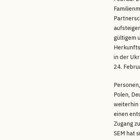
Familienm
Partnersc
aufsteigen
gültigem 
Herkunfts
in der Uk
24. Febru
Personen, 
Polen, De
weiterhin
einen ent
Zugang zu
SEM hat si