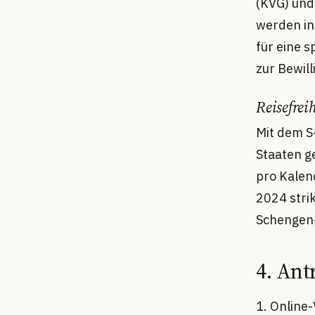
(KVG) und
werden in
für eine 
zur Bewill
Reisefreih
Mit dem S
Staaten ge
pro Kalen
2024 stri
Schengen-
4. Ant
1. Online