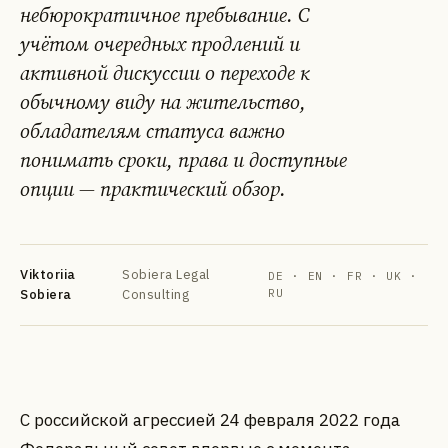
небюрократичное пребывание. С
учётом очередных продлений и
активной дискуссии о переходе к
обычному виду на жительство,
обладателям статуса важно
понимать сроки, права и доступные
DE
EN
FR
УК
РУ
опции — практический обзор.
Viktoriia
Sobiera Legal
DE · EN · FR · UK ·
Sobiera
Consulting
RU
С российской агрессией 24 февраля 2022 года