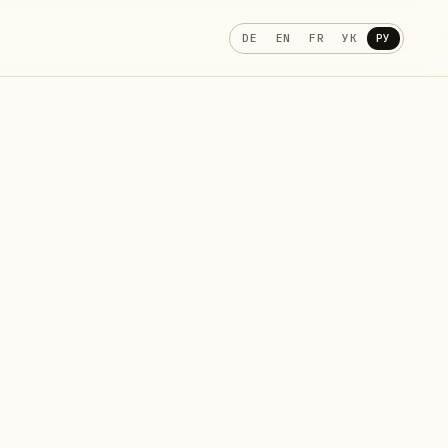
DE
EN
FR
УК
РУ