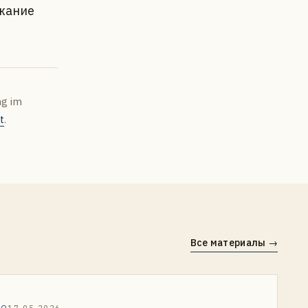
жание
ng im
t
.
Все материалы
→
ВО
17.05.2026