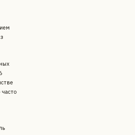
нием
ез
нных
6
нстве
 часто
ль