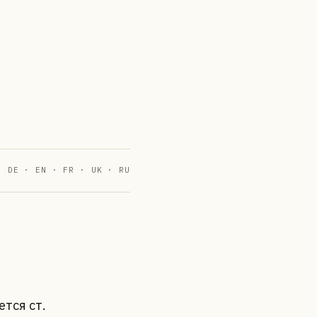
DE · EN · FR · UK · RU
тся ст.