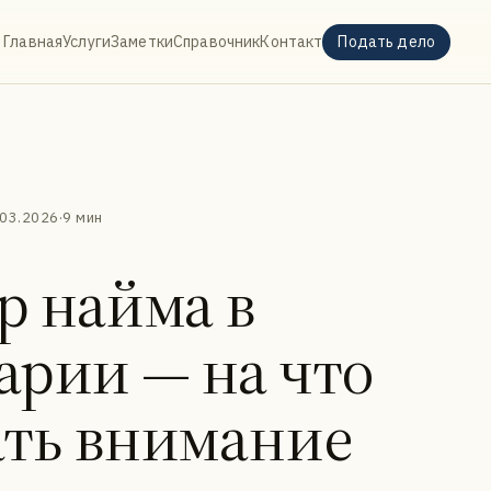
Главная
Услуги
Заметки
Справочник
Контакт
Подать дело
.03.2026
·
9 мин
р найма в
рии — на что
ть внимание