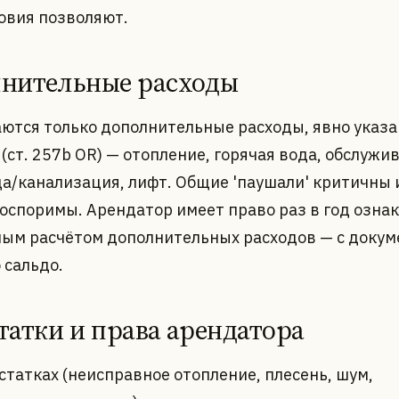
ловия позволяют.
нительные расходы
ются только дополнительные расходы, явно указа
(ст. 257b OR) — отопление, горячая вода, обслужи
да/канализация, лифт. Общие 'паушали' критичны и
 оспоримы. Арендатор имеет право раз в год озна
ным расчётом дополнительных расходов — с докум
 сальдо.
татки и права арендатора
статках (неисправное отопление, плесень, шум,