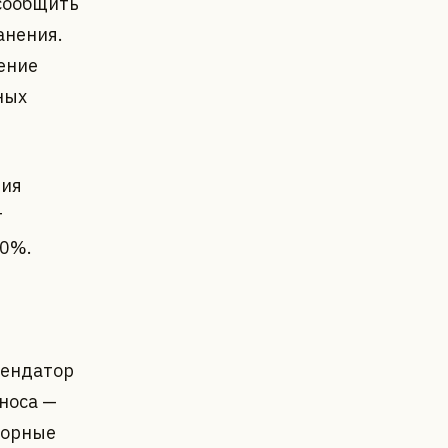
сообщить
анения.
жение
ных
ния
т
50%.
рендатор
носа —
порные