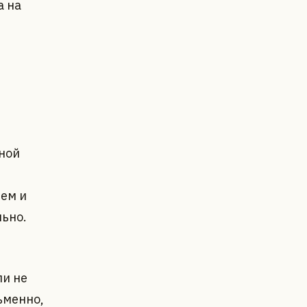
а на
ной
ем и
льно.
ли не
ьменно,