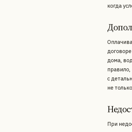
когда ус
Допол
Оплачива
договоре 
дома, во
правило,
с деталь
не только
Недос
При недо