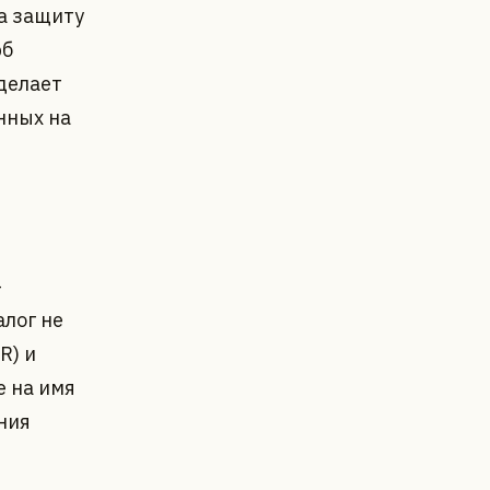
а защиту
рб
делает
нных на
—
алог не
R) и
е на имя
ния