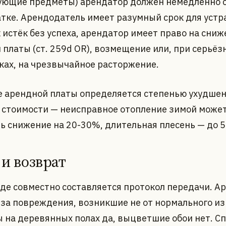
ующие предметы) арендатор должен немедленно 
атке. Арендодатель имеет разумный срок для устр
к истёк без успеха, арендатор имеет право на сни
 платы (ст. 259d OR), возмещение или, при серьёз
ках, на чрезвычайное расторжение.
 арендной платы определяется степенью ухудше
 стоимости — неисправное отопление зимой може
ь снижение на 20-30%, длительная плесень — до 
 и возврат
де совместно составляется протокол передачи. А
 за повреждения, возникшие не от нормального из
 на деревянных полах да, выцветшие обои нет. С