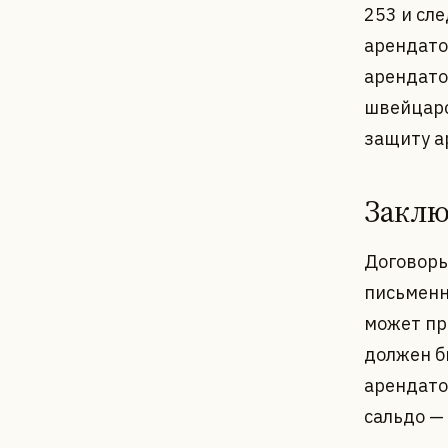
253 и сл
арендато
арендато
швейцарс
защиту а
Заклю
Договоры
письменн
может пр
должен б
арендато
сальдо —