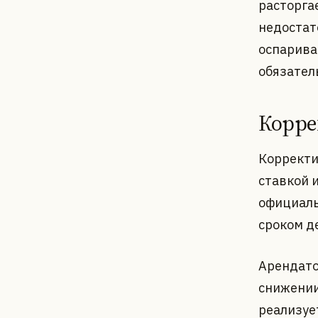
расторга
недостат
оспарива
обязател
Корре
Корректи
ставкой 
официаль
сроком д
Арендато
снижении
реализуе