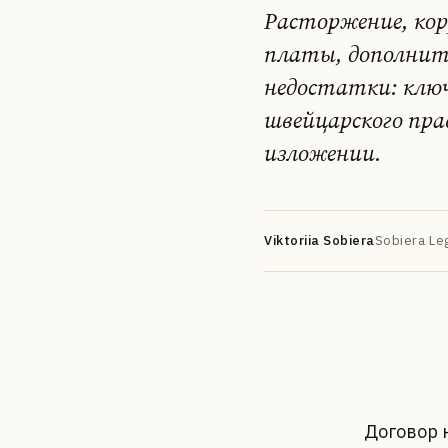
Расторжение, ко
платы, дополнит
недостатки: клю
швейцарского пр
изложении.
DE
EN
FR
УК
РУ
Viktoriia Sobiera
Sobiera Leg
Договор 