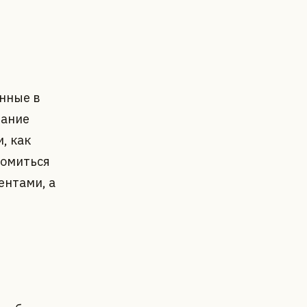
нные в
вание
, как
комиться
ентами, а