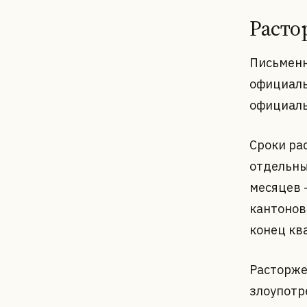
Расто
Письменн
официаль
официаль
Сроки ра
отдельны
месяцев 
кантонов
конец кв
Расторже
злоупотр