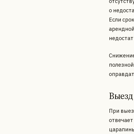
отсутств
о недост
Если сро
арендной
недостат
Снижение
полезной
оправдат
Выезд
При выез
отвечает
царапины