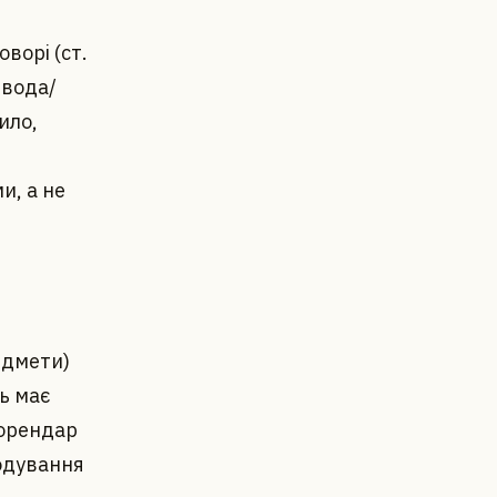
ворі (ст.
 вода/
ило,
и, а не
едмети)
ь має
 орендар
кодування