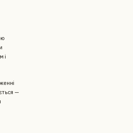
ою
и
м і
женні
ється —
и