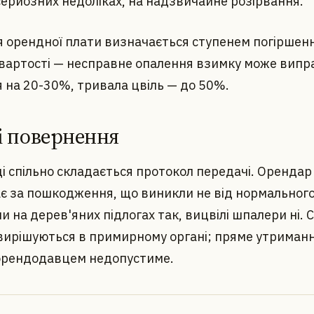
серйозних недоліках, на надзвичайне розірвання.
 орендної плати визначається ступенем погіршен
 вартості — несправне опалення взимку може вип
 на 20-30%, тривала цвіль — до 50%.
 і повернення
і спільно складається протокол передачі. Орендар
ає за пошкодження, що виникли не від нормального
 на дерев'яних підлогах так, вицвілі шпалери ні. С
вирішуються в примирному органі; пряме утриман
орендодавцем недопустиме.