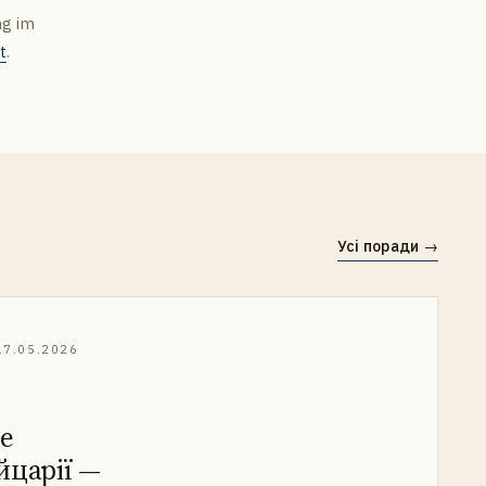
ng im
t
.
Усі поради
→
17.05.2026
е
йцарії —