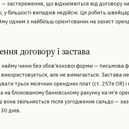
 — застереження, що відхиляються від договору н
 у більшості випадків недійсні. Це робить швейца
му одним з найбільш орієнтованих на захист оренд
ення договору і застава
 найму чинні без обов'язкової форми — письмова 
 використовується, але не вимагається. Застава н
ати трьох місячних орендних плат (ст. 257e OR) і 
 на блокованому банківському рахунку на ім'я оре
і вона звільняється після узгодження сальдо — за
30 днів.