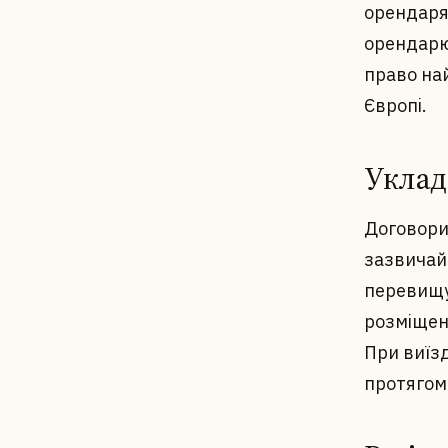
орендаря
орендарю,
право най
Європі.
Уклад
Договори
зазвичай
перевищув
розміщена
При виїзд
протягом 