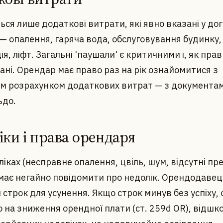
ся лише додаткові витрати, які явно вказані у дого
— опалення, гаряча вода, обслуговування будинку,
ія, ліфт. Загальні 'паушали' є критичними і, як прав
ні. Орендар має право раз на рік ознайомитися з
м розрахунком додаткових витрат — з документам
ьдо.
іки і права орендаря
іках (несправне опалення, цвіль, шум, відсутні пр
має негайно повідомити про недолік. Орендодавец
строк для усунення. Якщо строк минув без успіху,
о на зниження орендної плати (ст. 259d OR), відш