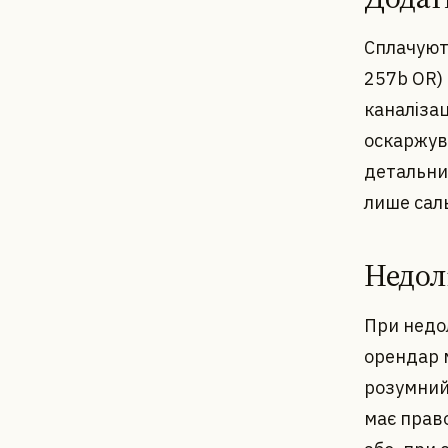
Сплачують
257b OR) 
каналізац
оскаржува
детальни
лише сал
Недол
При недол
орендар 
розумний 
має прав