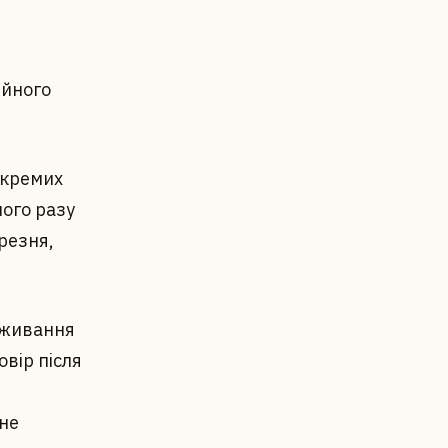
ійного
окремих
ного разу
резня,
вживання
вір після
не