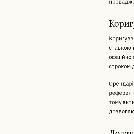
провадже
Кориг
Коригува
ставкою 
офіційно 
строком 
Орендарі
референтн
тому акт
дозволяю
Додат