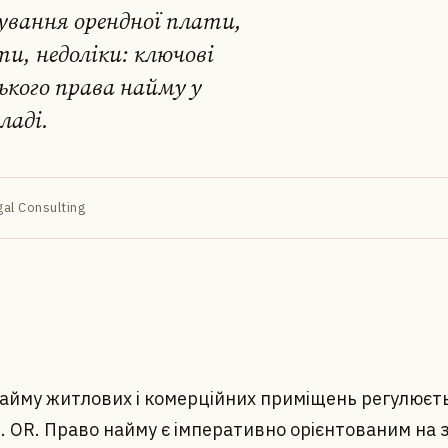
гування орендної плати,
и, недоліки: ключові
кого права найму у
ладі.
al Consulting
найму житлових і комерційних приміщень регулюєть
т. OR. Право найму є імперативно орієнтованим на 