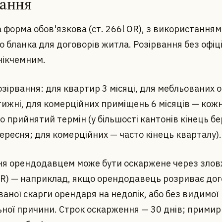
вання
форма обов'язкова (ст. 266l OR), з використанням
о бланка для договорів житла. Розірвання без офіц
нікчемним.
зірвання: для квартир 3 місяці, для мебльованих 
тижні, для комерційних приміщень 6 місяців — кож
о прийнятий термін (у більшості кантонів кінець бе
ересня; для комерційних — часто кінець кварталу).
ня орендодавцем може бути оскаржене через зло
OR) — наприклад, якщо орендодавець розриває дого
аної скарги орендаря на недолік, або без видимої
ьної причини. Строк оскарження — 30 днів; примир