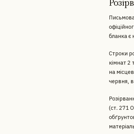
Розір
Письмова 
офіційног
бланка є 
Строки ро
кімнат 2 
на місцев
червня, в
Розірван
(ст. 271 
обґрунтов
матеріал