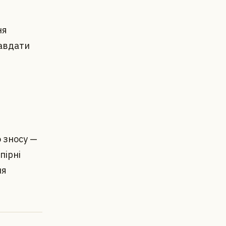
ня
равдати
 зносу —
пірні
ня