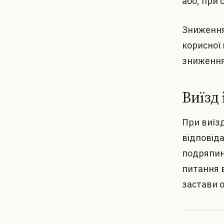
або, при 
Зниження
корисної
зниження
Виїзд
При виїзд
відповід
подряпини
питання 
застави 