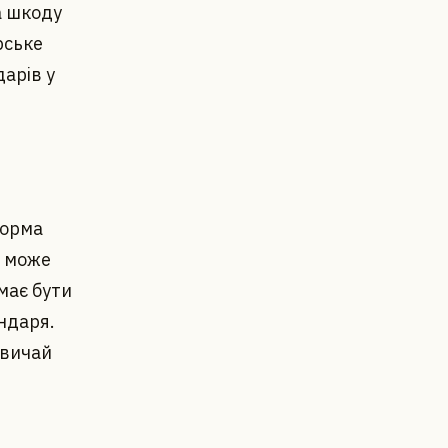
а шкоду
рське
арів у
форма
е може
має бути
ндаря.
звичай