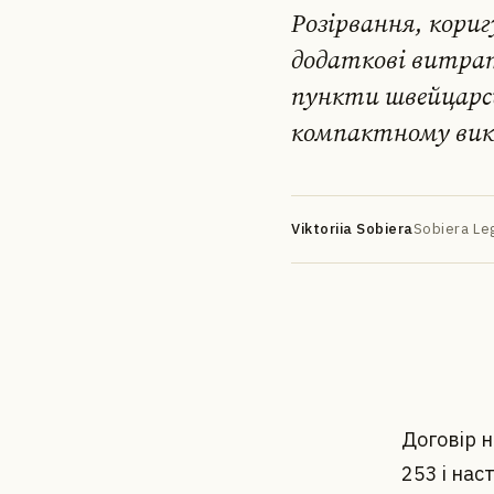
Розірвання, кори
додаткові витрат
пункти швейцарсь
компактному вик
DE
EN
FR
УК
РУ
Viktoriia Sobiera
Sobiera Leg
Договір 
253 і нас