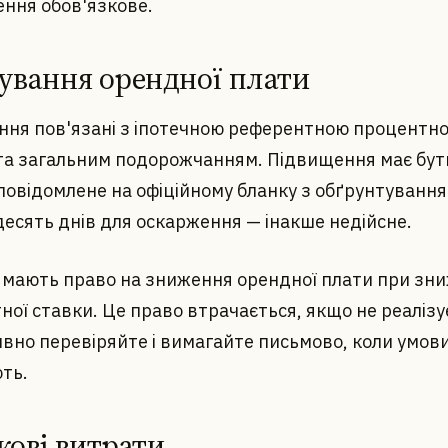
ння обов'язкове.
ування орендної плати
ння пов'язані з іпотечною референтною процентн
та загальним подорожчанням. Підвищення має бут
повідомлене на офіційному бланку з обґрунтування
десять днів для оскарження — інакше недійсне.
 мають право на зниження орендної плати при зни
ої ставки. Це право втрачається, якщо не реалізу
ивно перевіряйте і вимагайте письмово, коли умов
ть.
кові витрати