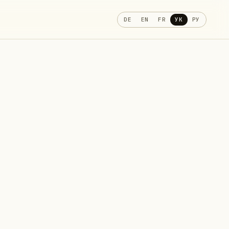
DE
EN
FR
УК
РУ