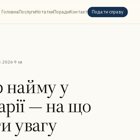
Головна
Послуги
Нотатки
Поради
Контакт
Подати справу
3.2026
·
9 хв
р найму у
рії — на що
и увагу