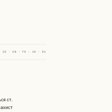
DE · EN · FR · UK · RU
ся ст.
захист