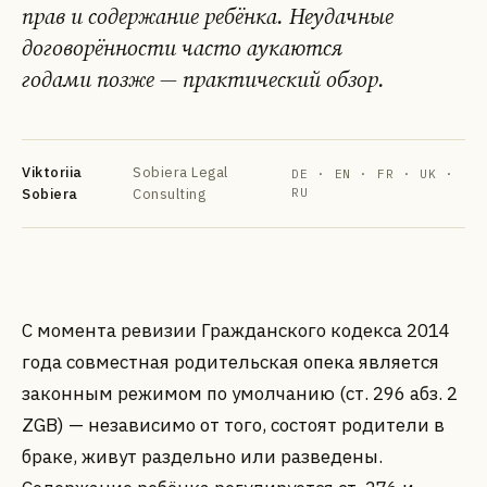
прав и содержание ребёнка. Неудачные
договорённости часто аукаются
годами позже — практический обзор.
Viktoriia
Sobiera Legal
DE · EN · FR · UK ·
DE
EN
FR
УК
РУ
Sobiera
Consulting
RU
С момента ревизии Гражданского кодекса 2014
года совместная родительская опека является
законным режимом по умолчанию (ст. 296 абз. 2
ZGB) — независимо от того, состоят родители в
браке, живут раздельно или разведены.