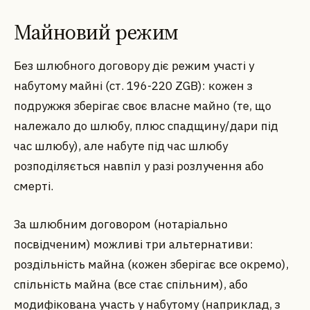
Майновий режим
Без шлюбного договору діє режим участі у
набутому майні (ст. 196-220 ZGB): кожен з
подружжя зберігає своє власне майно (те, що
належало до шлюбу, плюс спадщину/дари під
час шлюбу), але набуте під час шлюбу
розподіляється навпіл у разі розлучення або
смерті.
За шлюбним договором (нотаріально
посвідченим) можливі три альтернативи:
роздільність майна (кожен зберігає все окремо),
спільність майна (все стає спільним), або
модифікована участь у набутому (наприклад, з