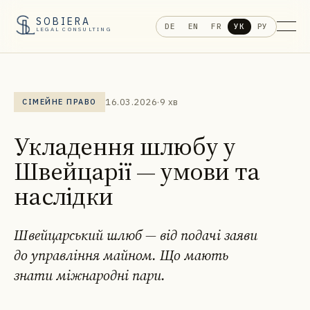
SOBIERA
DE
EN
FR
УК
РУ
LEGAL CONSULTING
16.03.2026
·
9 хв
СІМЕЙНЕ ПРАВО
Укладення шлюбу у
Швейцарії — умови та
наслідки
Швейцарський шлюб — від подачі заяви
до управління майном. Що мають
знати міжнародні пари.