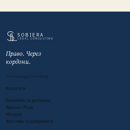
SOBIERA
LEGAL CONSULTING
Право. Через
кордони.
Sobiera Legal Consulting
ПОСЛУГИ
Економіка та договори
Україна / Росія
Міграція
Апостиль та довіреності