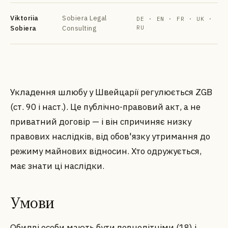
Viktoriia
Sobiera Legal
DE · EN · FR · UK ·
Sobiera
Consulting
RU
DE
EN
FR
УК
РУ
Укладення шлюбу у Швейцарії регулюється ZGB
(ст. 90 і наст.). Це публічно-правовий акт, а не
приватний договір — і він спричиняє низку
правових наслідків, від обов'язку утримання до
режиму майнових відносин. Хто одружується,
має знати ці наслідки.
Умови
Обидві особи мають бути повнолітніми (18) і