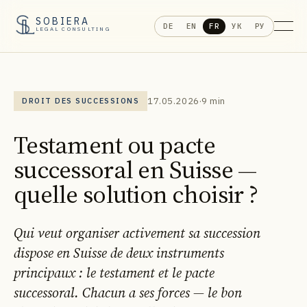
SOBIERA
DE
EN
FR
УК
РУ
LEGAL CONSULTING
17.05.2026
·
9 min
DROIT DES SUCCESSIONS
Testament ou pacte
successoral en Suisse —
quelle solution choisir ?
Qui veut organiser activement sa succession
dispose en Suisse de deux instruments
principaux : le testament et le pacte
successoral. Chacun a ses forces — le bon