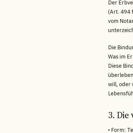
Der Erbver
(Art. 494
vom Notar
unterzeic
Die Bindu
Was im Er
Diese Bin
überleben
will, ode
Lebensfüh
3. Die
• Form: T