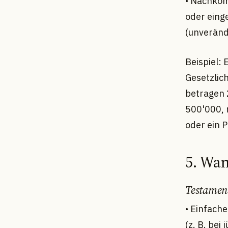
• Nachkom
oder einge
(unveränd
Beispiel: 
Gesetzlich
betragen 2
500'000, 
oder ein 
5. Wan
Testament
• Einfache
(z. B. be