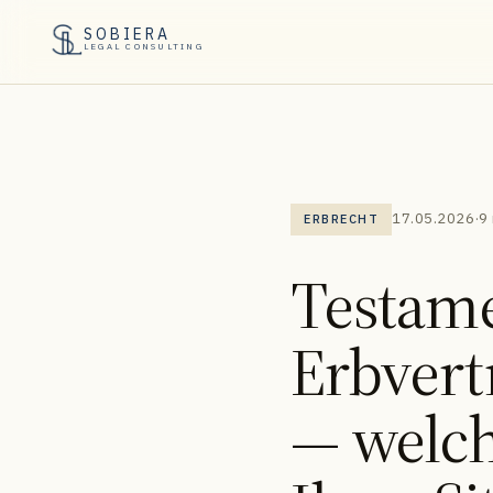
SOBIERA
LEGAL CONSULTING
17.05.2026
·
9
ERBRECHT
Testame
Erbvert
— welch