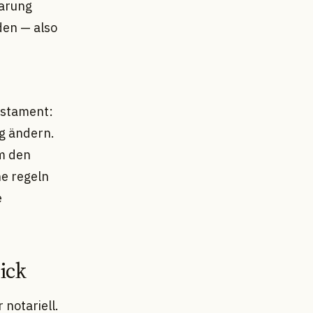
barung
den — also
estament:
ig ändern.
m den
e regeln
e
ick
notariell.