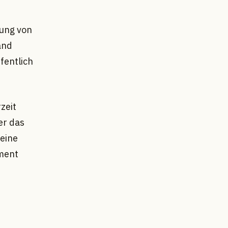
gung von
and
fentlich
zeit
er das
eine
ment