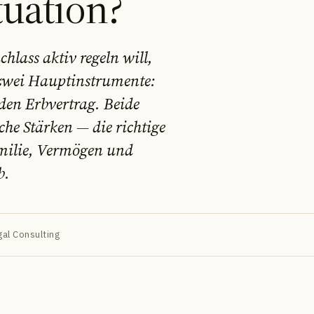
tuation?
hlass aktiv regeln will,
 zwei Hauptinstrumente:
den Erbvertrag. Beide
che Stärken — die richtige
milie, Vermögen und
b.
al Consulting