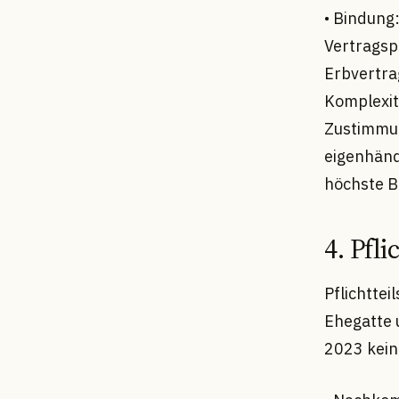
• Bindung
Vertragsp
Erbvertra
Komplexit
Zustimmun
eigenhänd
höchste B
4. Pfl
Pflichtte
Ehegatte 
2023 keine