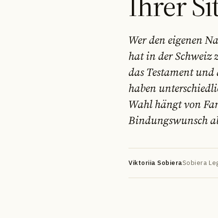
Ihrer Si
Wer den eigenen Nac
hat in der Schweiz
das Testament und 
haben unterschiedli
DE
EN
FR
УК
РУ
Wahl hängt von Fa
Bindungswunsch a
Viktoriia Sobiera
Sobiera Leg