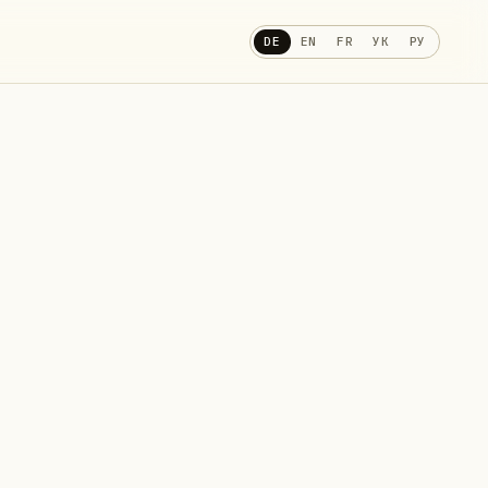
DE
EN
FR
УК
РУ