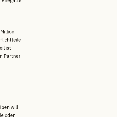
• Ehegatte
Million.
lichtteile
il ist
en Partner
iben will
de oder