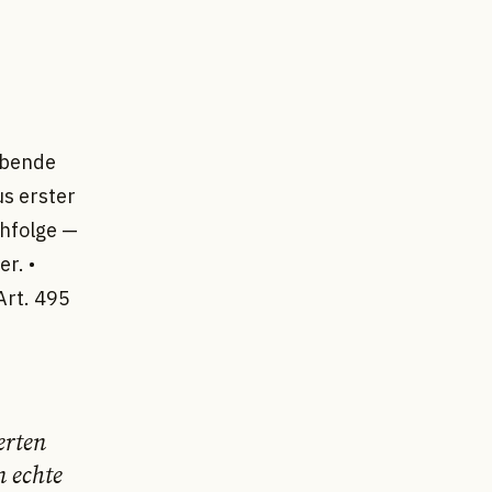
ebende
s erster
hfolge —
r. •
Art. 495
erten
n echte