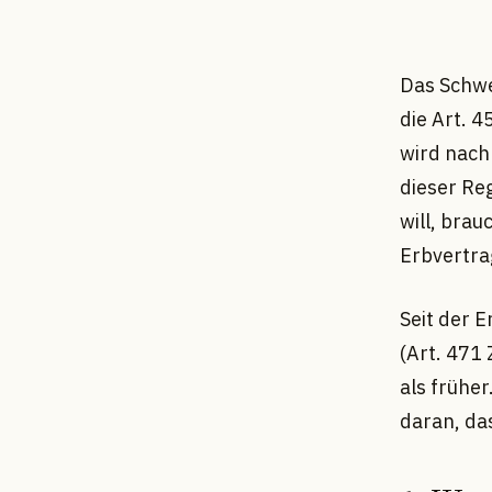
Das Schwe
die Art. 4
wird nach 
dieser Re
will, bra
Erbvertra
Seit der E
(Art. 471 
als frühe
daran, da