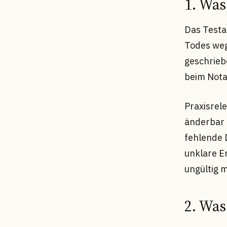
1. Was
Das Testam
Todes weg
geschrieb
beim Nota
Praxisrele
änderbar 
fehlende 
unklare E
ungültig 
2. Was