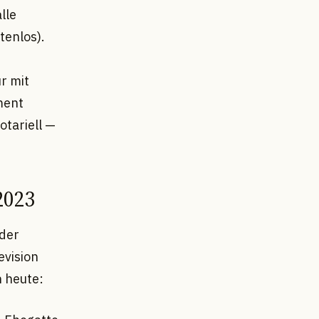
lle
tenlos).
r mit
ment
otariell —
2023
 der
evision
n heute: