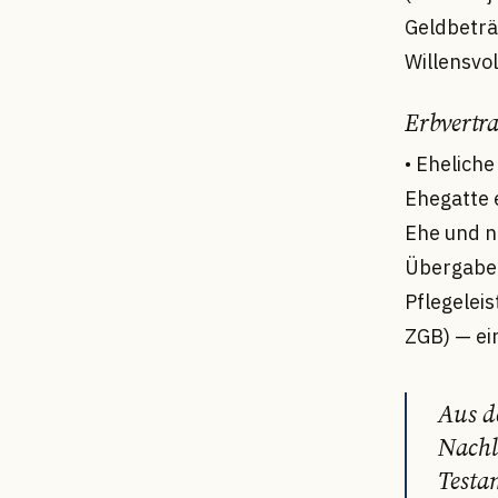
Geldbeträ
Willensvo
Erbvertra
• Ehelich
Ehegatte 
Ehe und n
Übergabe 
Pflegelei
ZGB) — ei
Aus d
Nachl
Testa