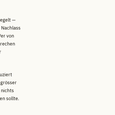
regelt —
n Nachlass
Wer von
prechen
r
uziert
 grösser
 nichts
n sollte.