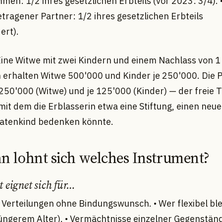
men: 1/2 ihres gesetzlichen Erbteils (vor 2023: 3/4). 
tragener Partner: 1/2 ihres gesetzlichen Erbteils
ert).
Eine Witwe mit zwei Kindern und einem Nachlass von 1 
 erhalten Witwe 500'000 und Kinder je 250'000. Die Pf
50'000 (Witwe) und je 125'000 (Kinder) — der freie Te
mit dem die Erblasserin etwa eine Stiftung, einen neu
Patenkind bedenken könnte.
n lohnt sich welches Instrument?
 eignet sich für…
 Verteilungen ohne Bindungswunsch. • Wer flexibel ble
i jüngerem Alter). • Vermächtnisse einzelner Gegenstän