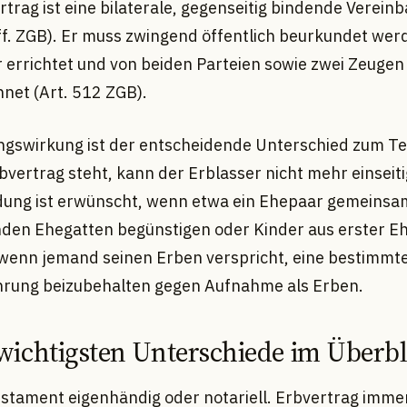
trag ist eine bilaterale, gegenseitig bindende Verein
 ff. ZGB). Er muss zwingend öffentlich beurkundet wer
 errichtet und von beiden Parteien sowie zwei Zeugen
hnet (Art. 512 ZGB).
ngswirkung ist der entscheidende Unterschied zum T
bvertrag steht, kann der Erblasser nicht mehr einseit
dung ist erwünscht, wenn etwa ein Ehepaar gemeinsa
den Ehegatten begünstigen oder Kinder aus erster Eh
r wenn jemand seinen Erben verspricht, eine bestimmt
rung beizubehalten gegen Aufnahme als Erben.
 wichtigsten Unterschiede im Überbl
estament eigenhändig oder notariell. Erbvertrag immer 