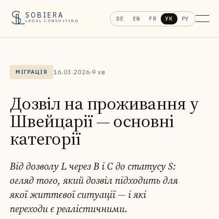
SOBIERA
DE
EN
FR
УК
РУ
LEGAL CONSULTING
16.03.2026
·
9 хв
МІГРАЦІЯ
Дозвіл на проживання у
Швейцарії — основні
категорії
Від дозволу L через B і C до статусу S:
огляд того, який дозвіл підходить для
якої життєвої ситуації — і які
переходи є реалістичними.