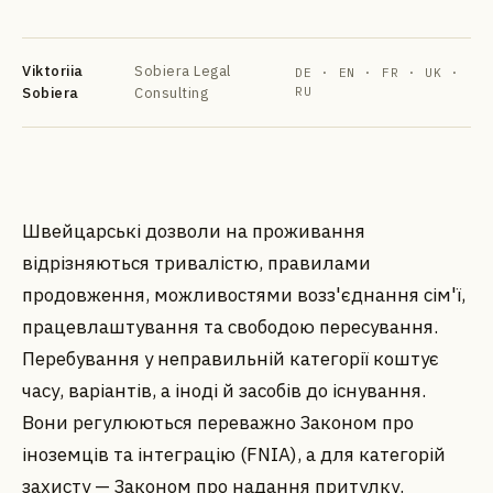
Viktoriia
Sobiera Legal
DE · EN · FR · UK ·
Sobiera
Consulting
RU
DE
EN
FR
УК
РУ
Швейцарські дозволи на проживання
відрізняються тривалістю, правилами
продовження, можливостями возз'єднання сім'ї,
працевлаштування та свободою пересування.
Перебування у неправильній категорії коштує
часу, варіантів, а іноді й засобів до існування.
Вони регулюються переважно Законом про
іноземців та інтеграцію (FNIA), а для категорій
захисту — Законом про надання притулку.