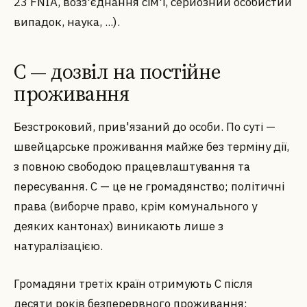
23 FNIA, возз'єднання сім'ї, серйозний особистий
випадок, наука, ...).
C — дозвіл на постійне
проживання
Безстроковий, прив'язаний до особи. По суті —
швейцарське проживання майже без терміну дії,
з повною свободою працевлаштування та
пересування. C — це не громадянство; політичні
права (виборче право, крім комунального у
деяких кантонах) виникають лише з
натуралізацією.
Громадяни третіх країн отримують C після
десяти років безперервного проживання;