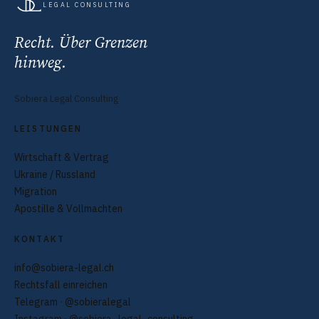
LEGAL CONSULTING
Recht. Über Grenzen
hinweg.
Sobiera Legal Consulting
LEISTUNGEN
Wirtschaft & Vertrag
Ukraine / Russland
Migration
Apostille & Vollmachten
KONTAKT
info@sobiera-legal.ch
Rechtsfall einreichen
Telegram · @sobieralegal
Instagram · @sobiera_legal_consulting